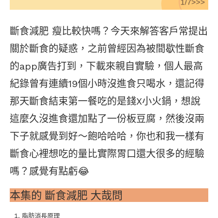
斷食減肥 瘦比較快嗎？今天來解答客戶常提出
關於斷食的疑惑，之前曾經因為被間歇性斷食
的app廣告打到，下載來親自實驗，個人最高
紀錄曾有連續19個小時沒進食只喝水，還記得
那天斷食結束第一餐吃的是錢X小火鍋，想說
這麼久沒進食還加點了一份板豆腐，然後沒兩
下子就感覺到好～飽哈哈哈，你也和我一樣有
斷食心裡想吃的量比實際胃口還大很多的經驗
嗎？感覺有點虧😂
本集的 斷食減肥 大哉問
脂肪消長原理