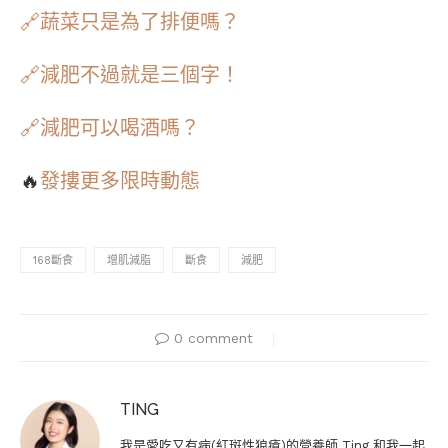
🔗蔬菜只是為了排便嗎？
🔗減肥不過就是三個字！
🔗減肥可以喝酒嗎？
🔥
發摟更多限時動態
168斷食
增肌減脂
斷食
減肥
0 comment
TING
我是愛吃又有病(紅斑性狼瘡)的營養師 Ting 和我一起