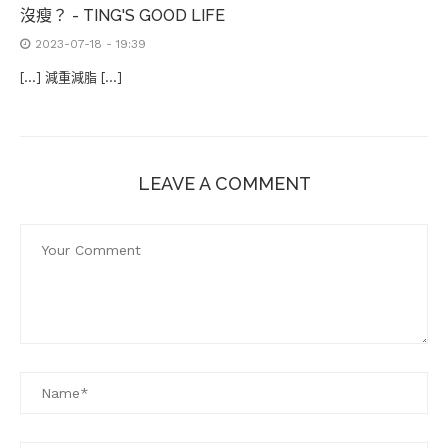
沒瘦？ - TING'S GOOD LIFE
2023-07-18 - 19:39
[…] 減重減脂 […]
LEAVE A COMMENT