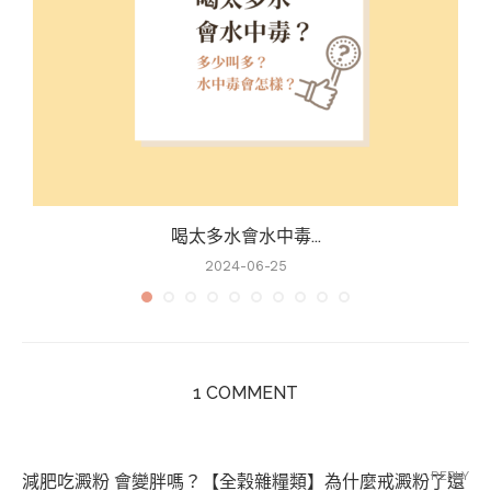
喝太多水會水中毒...
2024-06-25
1 COMMENT
REPLY
減肥吃澱粉 會變胖嗎？【全穀雜糧類】為什麼戒澱粉了還