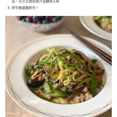
瓜，以小火悶至收汁及麵熟入味
拌勻後盛盤即可！