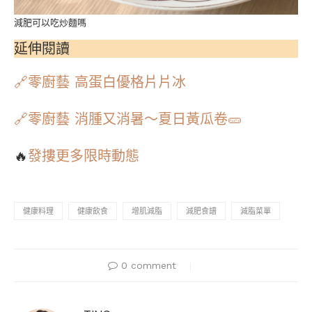
減肥可以吃炒麵嗎
延伸閱讀
🔗零廚藝 高蛋白優格片片冰
🔗
零廚藝 消腫又消暑～夏日黃瓜卷🥒
🔥
發摟更多限時動態
健康料理
健康飲食
增肌減脂
減肥食譜
減脂菜單
0 comment