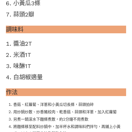
小黃瓜3條
蒜頭2瓣
調味料
醬油2T
米酒1T
味醂1T
白胡椒適量
作法
香菇、紅蘿蔔、洋蔥和小黃瓜切長條，蒜頭拍碎
用炒鍋炒散、炒香豬絞肉、乾香菇、蒜頭和洋蔥，加入紅蘿蔔
另煮一鍋滾水下麵條煮散，約2分鐘不用煮軟
將麵條移至配料炒鍋中，加半杯水和調味料們拌勻，再鋪上小黃