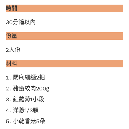
時間
30分鐘以內
份量
2人份
材料
關廟細麵2把
豬瘦絞肉200g
紅蘿蔔1小段
洋蔥1/3顆
小乾香菇5朵