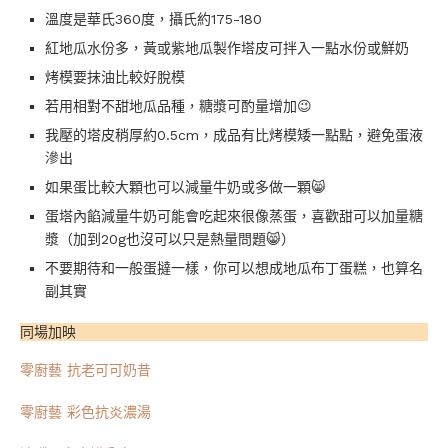
溫度是華氏360度，攝氏約175-180
紅地瓜水份多，黃或紫地瓜製作塔皮可拌入一點水份或鮮奶
烤模要抹油比較好脫模
若用相對不甜地瓜品種，糖漿可酌量增加😉
我壓的塔皮稍厚約0.5cm，成品有比烤模矮一點點，避免蛋液
滲出
如果蛋比較大顆也可以減量牛奶或多做一顆😸
蛋塔內餡減量牛奶可能會吃起來很像蒸蛋，喜歡甜可以加量糖
漿（加到20g也沒可以只是熱量問題😸）
不要期待和一般蛋撻一樣，你可以想成地瓜布丁蛋糕，也算名
副其實
同場加映
零廚藝 抗老可可奶昔
零廚藝 彩色抗炎濃湯