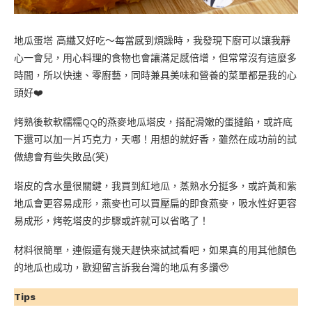
地瓜蛋塔 高纖又好吃～每當感到煩躁時，我發現下廚可以讓我靜
心一會兒，用心料理的食物也會讓滿足感倍增，但常常沒有這麼多
時間，所以快速、零廚藝，同時兼具美味和營養的菜單都是我的心
頭好❤️
烤熟後軟軟糯糯QQ的燕麥地瓜塔皮，搭配滑嫩的蛋撻餡，或許底
下還可以加一片巧克力，天哪！用想的就好香，雖然在成功前的試
做總會有些失敗品(笑)
塔皮的含水量很關鍵，我買到紅地瓜，蒸熟水分挺多，或許黃和紫
地瓜會更容易成形，燕麥也可以買壓扁的即食燕麥，吸水性好更容
易成形，烤乾塔皮的步驟或許就可以省略了！
材料很簡單，連假還有幾天趕快來試試看吧，如果真的用其他顏色
的地瓜也成功，歡迎留言訴我台灣的地瓜有多讚🥹
Tips