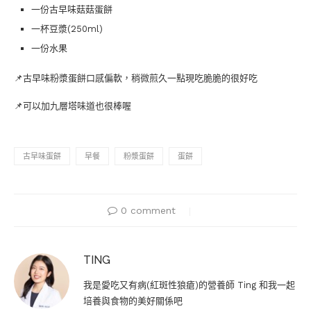
一份古早味菇菇蛋餅
一杯豆漿(250ml)
一份水果
📌古早味粉漿蛋餅口感偏軟，稍微煎久一點現吃脆脆的很好吃
📌可以加九層塔味道也很棒喔
古早味蛋餅
早餐
粉漿蛋餅
蛋餅
0 comment
TING
我是愛吃又有病(紅斑性狼瘡)的營養師 Ting 和我一起
培養與食物的美好關係吧