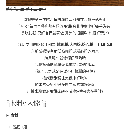
越吃的東西 越不上相XD
還記得第一次吃古早味粉漿蛋餅是在高雄車站對面
但不是每間早餐店都有粉漿蛋餅(台北住處附近幾乎沒有)
貪吃如我 只好自己試著做 意外的很簡單 也很好玩(?)
我這次用的粉類比例為
地瓜粉:太白粉:粉心粉 = 1:1.5:2.5
之前試過沒有用低筋麵粉或粉心粉的版本
結果呢～就像蚵仔煎哈哈
我也試過把麵粉替換成糙米粉的版本
(總而言之就是在試不用麵粉的蛋餅)
換成糙米粉比想像中好吃的
糙米的香氣和很多餅字頭的都好速配
用糙米粉做的蛋餅或餅乾 都很~香~餒(在學誰)
░ 材料(1人份) ░
►
食材
雞蛋 1顆