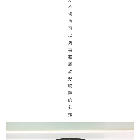
不
切
也
可
以
鴻
喜
菇
屬
於
好
咬
碎
的
菇
類