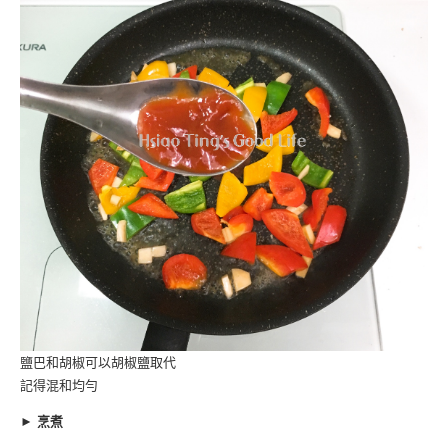
鹽巴和胡椒可以胡椒鹽取代
記得混和均勻
► 烹煮