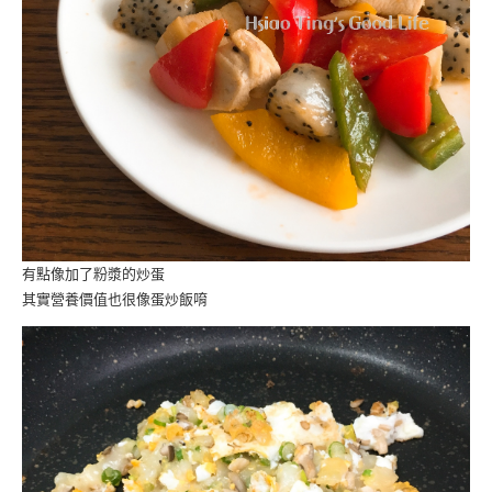
有點像加了粉漿的炒蛋
其實營養價值也很像蛋炒飯唷