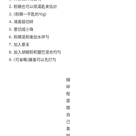
粉類也可以用湯匙來估計
(粉類一平匙約10g)
鴻喜菇切碎
蔥切成小珠
粉類混和後加水拌勻
加入蔥末
加入胡椒粉和鹽巴混合均勻
(可省略)雞蛋可以先打勻
細
碎
程
度
隨
自
己
喜
好