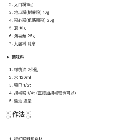
太白粉15g
地瓜粉(樹薯粉) 10g
粉心粉(低筋麵粉) 25g
蔥 10g
鴻喜菇 25g
九層塔 隨意
►
調味料
橄欖油 2茶匙
水 120ml
鹽巴 1/2t
胡椒粉 1/4t (直接加胡椒鹽也可以)
醬油 適量
░ 作法 ░
秤好粉料和食材