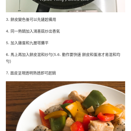
3. 餅皮變色後可以先鏟起備用
4. 同一熱鍋加入鴻喜菇炒出香氣
5. 加入雞蛋和九層塔攤平
6. 馬上再加入餅皮混和炒勻(5.6. 動作要快速 餅皮和蛋液才易混和均
勻)
7. 面皮呈現透明熟透即可起鍋