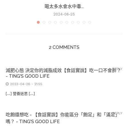
喝太多水會水中毒...
2024-06-25
2 COMMENTS
REPLY
減肥心態 決定你的減脂成效【食話實說】吃一口不會胖？
- TING'S GOOD LIFE
2023-04-26 - 21:55
[…] 營養迷思 […]
REPLY
吃飽還想吃 - 【食話實說】你能區分「飽足」和「滿足」
嗎？ - TING'S GOOD LIFE