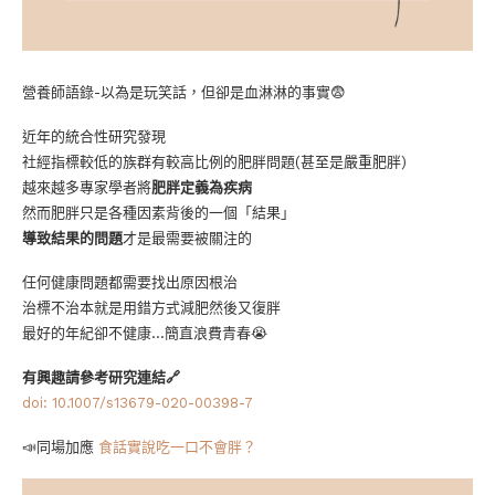
營養師語錄-以為是玩笑話，但卻是血淋淋的事實😨
近年的統合性研究發現
社經指標較低的族群有較高比例的肥胖問題(甚至是嚴重肥胖)
越來越多專家學者將
肥胖定義為疾病
然而肥胖只是各種因素背後的一個「結果」
導致結果的問題
才是最需要被關注的
任何健康問題都需要找出原因根治
治標不治本就是用錯方式減肥然後又復胖
最好的年紀卻不健康…簡直浪費青春😭
有興趣請參考研究連結🔗
doi: 10.1007/s13679-020-00398-7
📣同場加應
食話實說吃一口不會胖？