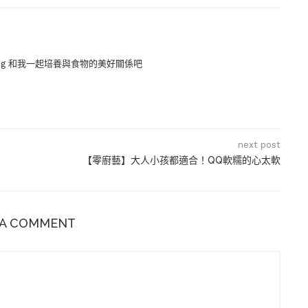
ing 和我一起培養與食物的美好關係吧
next post
【零廚藝】大人小孩都適合！QQ軟糯的心太軟
 A COMMENT