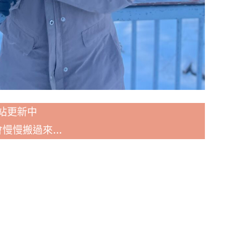
站更新中
會慢慢搬過來…