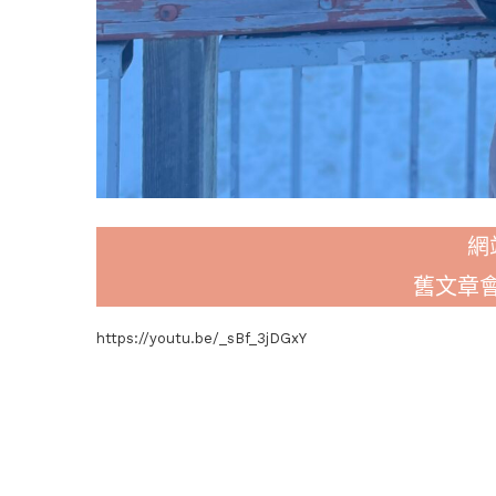
網
舊文章
https://youtu.be/_sBf_3jDGxY