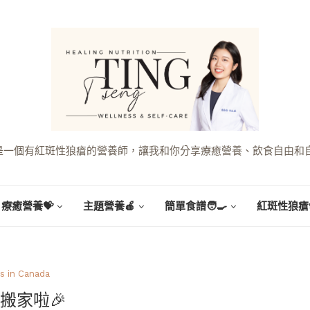
g，是一個有紅斑性狼瘡的營養師，讓我和你分享療癒營養、飲食自由和
療癒營養💝
主題營養🍎
簡單食譜🧑‍🍳
紅斑性狼瘡
s in Canada
搬家啦🎉