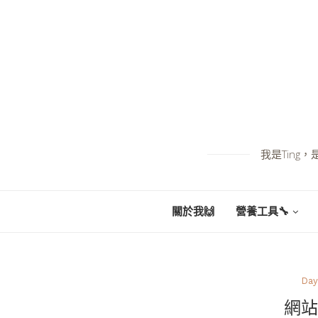
我是Tin
關於我🙌
營養工具🔧
Day
網站