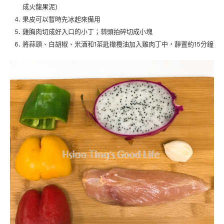
成火龍果泥)
果皮可以暫時先冰起來備用
雞胸肉切成好入口的小丁；蒜頭拍碎切成小塊
將蒜頭、白胡椒、米酒和1茶匙橄欖油加入雞肉丁中，靜置約15分鐘