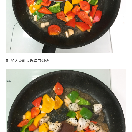
5. 加入火龍果塊均勻翻炒