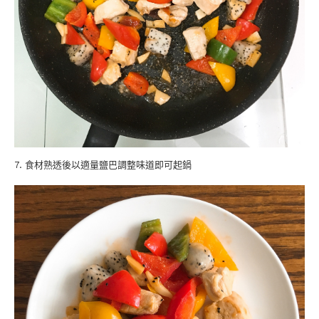
7. 食材熟透後以適量鹽巴調整味道即可起鍋