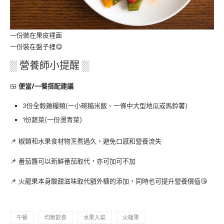
一份裝在果皮裡面
一份裝在盤子裡😋
░ 營養師小提醒 ░
🍱
便當/一餐搭配建議
3份全榖雜糧類(一小碗糙米飯、一條中大型地瓜或馬鈴薯)
1份蔬菜(一份燙青菜)
📌 椒類和水果食材物烹煮過久，避免口感和營養流失
📌 番茄醬可以新鮮番茄取代，亦可加可不加
📌 火龍果本身酸甜滋味取代額外糖的添加，同時也可提升營養價值😘
午餐
均衡飲食
水果入菜
火龍果