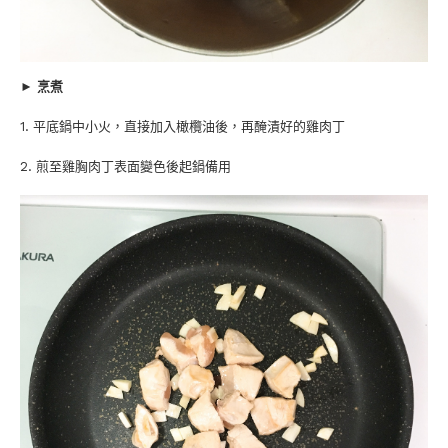
► 烹煮
1. 平底鍋中小火，直接加入橄欖油後，再醃漬好的雞肉丁
2. 煎至雞胸肉丁表面變色後起鍋備用