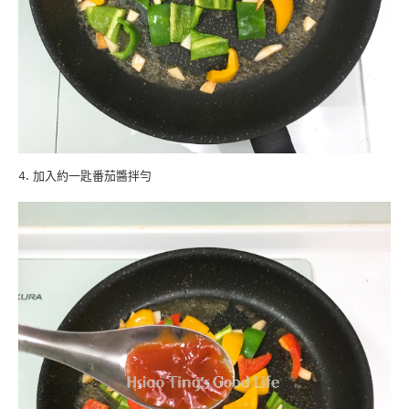
4. 加入約一匙番茄醬拌勻