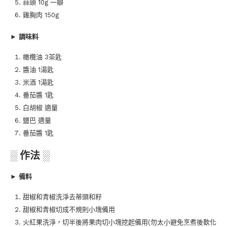
蒜頭 10g 一瓣
雞胸肉 150g
►
調味料
橄欖油 3茶匙
醬油 1湯匙
米酒 1湯匙
番茄醬 1匙
白胡椒 適量
鹽巴 適量
番茄醬 1匙
░ 作法 ░
► 備料
甜椒和青椒洗淨去蒂頭和籽
甜椒和青椒切成不規則小塊備用
火紅果洗淨，切半後將果肉切小塊挖起備用(勿太小避免烹煮後軟化