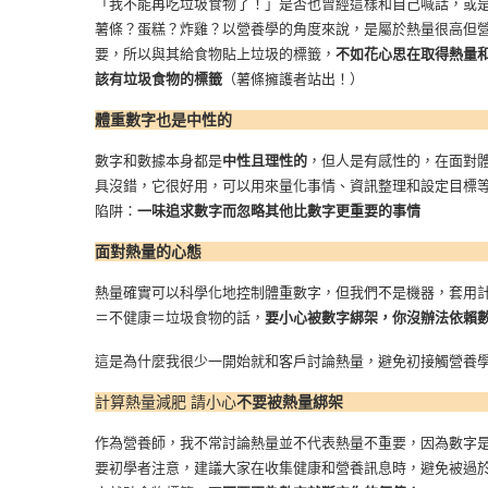
「我不能再吃垃圾食物了！」是否也曾經這樣和自己喊話，或
薯條？蛋糕？炸雞？以營養學的角度來說，是屬於熱量很高但
要，所以與其給食物貼上垃圾的標籤，
不如花心思在取得熱量
該有垃圾食物的標籤
（薯條擁護者站出！）
體重數字也是中性的
數字和數據本身都是
中性且理性的
，但人是有感性的，在面對
具沒錯，它很好用，可以用來量化事情、資訊整理和設定目標
陷阱：
一味追求數字而忽略其他比數字更重要的事情
面對熱量的心態
熱量確實可以科學化地控制體重數字，但我們不是機器，套用
＝不健康＝垃圾食物的話，
要小心被數字綁架，你沒辦法依賴
這是為什麼我很少一開始就和客戶討論熱量，避免初接觸營養
計算熱量減肥 請小心
不要被熱量綁架
作為營養師，我不常討論熱量並不代表熱量不重要，因為數字
要初學者注意，建議大家在收集健康和營養訊息時，避免被過