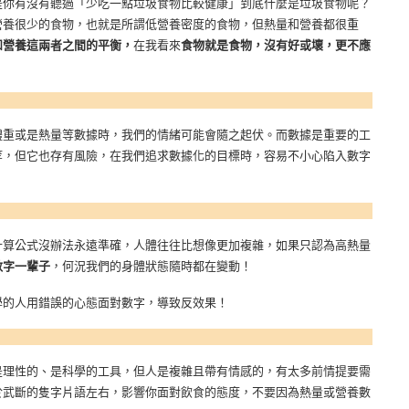
是你有沒有聽過「少吃一點垃圾食物比較健康」到底什麼是垃圾食物呢？
營養很少的食物，也就是所謂低營養密度的食物，但熱量和營養都很重
和營養這兩者之間的平衡，
在我看來
食物就是食物，沒有好或壞，更不應
體重或是熱量等數據時，我們的情緒可能會隨之起伏。而數據是重要的工
等，但它也存有風險，在我們追求數據化的目標時，容易不小心陷入數字
計算公式沒辦法永遠準確，人體往往比想像更加複雜，如果只認為高熱量
數字一輩子
，何況我們的身體狀態隨時都在變動！
學的人用錯誤的心態面對數字，導致反效果！
是理性的、是科學的工具，但人是複雜且帶有情感的，有太多前情提要需
於武斷的隻字片語左右，影響你面對飲食的態度，不要因為熱量或營養數