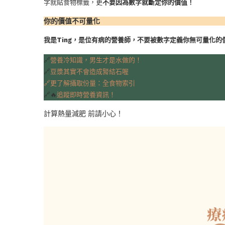
字就貼食物標籤，更
不要因為數字就斷定你的價值！
你的價值不可量化
我是Ting，是位有病的營養師，不要被數字定義你無可量化的
🔗
營養冷知識，男生才是水做的！
🔗
豆漿其實不會造成腎結石喔
🔗更了解攝取份量：全食物索引
🔗🔥
追蹤即時營養資訊！
計算熱量減肥 前請小心！