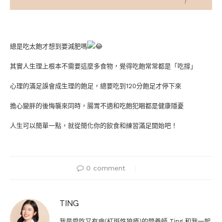
總是吃太飽才想到要減肥嗎
其實人生理上根本不需要這麼多食物，覺得吃飽常常都是「吃撐」
心理的滿足誤會成生理的飽足，總要吃到120分飽足才停下來
擔心變胖的後悔襲來同時，腸胃不適和吃飽犯睏都是健康隱憂
人生可以簡單一點，就從簡化你的飲食和練習滿足開始吧！
0 comment
TING
我是愛吃又有病(紅斑性狼瘡)的營養師 Ting 和我一起