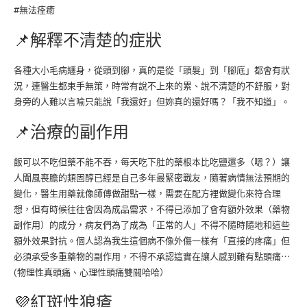
#無法痊癒
📌解釋不清楚的症狀
各種大小毛病纏身，從頭到腳，真的是從「頭髮」到「腳底」都會有狀
況，連醫生都束手無策，時常有說不上來的累、說不清楚的不舒服，對
身旁的人難以言喻只能說「我還好」但妳真的還好嗎？「我不知道」。
📌治療的副作用
飯可以不吃但藥不能不吞，每天吃下肚的藥根本比吃鹽還多（嗯？）讓
人聞風喪膽的類固醇已經是自己多年最緊密戰友，隨著病情無法預期的
變化，醫生用藥就像師傅做甜點一樣，需要在配方裡做變化來符合理
想，但有時候往往會因為成品需求，不得已添加了會有額外效果（藥物
副作用）的成分，病友們為了成為「正常的人」不得不隨時隨地和這些
額外效果對抗。個人認為我生這個病不像外傷一樣有「直接的疼痛」但
必須承受多重藥物的副作用，不得不承認這實在讓人感到難有點頭痛⋯
(物理性真頭痛、心理性頭痛雙關哈哈）
💜紅斑性狼瘡