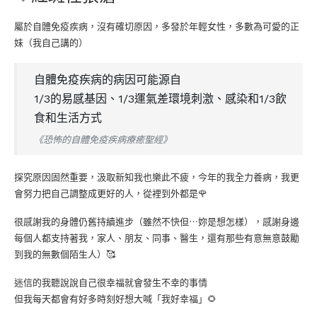
屬於自體免疫疾病，沒有確切原因，多發於年輕女性，多數為可愛的正
妹（我自己講的）
自體免疫疾病的病因可能源自
1/3的易感基因、1/3運氣差環境刺激、感染和1/3飲
食和生活方式
《恐怖的自體免疫疾病療癒聖經》
探究原因固然重要，汲取新知我也樂此不疲，今年的我全力養病，我更
會努力把自己調整成更好的人，從裡到外都是🌹
很感謝我的身體仍舊持續進步（雖然不快但⋯妳是想怎樣），感謝身邊
每個人都支持著我，家人、朋友、同事、醫生，還有那些有意無意鼓勵
到我的無數個陌生人）🥰
迷信的我聽說說自己很幸福就會發生不幸的事情
但我每天都會有好多時刻好想大喊「我好幸福」🌻