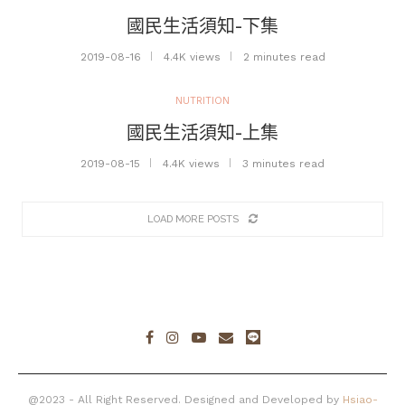
國民生活須知-下集
2019-08-16
4.4K views
2 minutes read
NUTRITION
國民生活須知-上集
2019-08-15
4.4K views
3 minutes read
LOAD MORE POSTS
@2023 - All Right Reserved. Designed and Developed by
Hsiao-