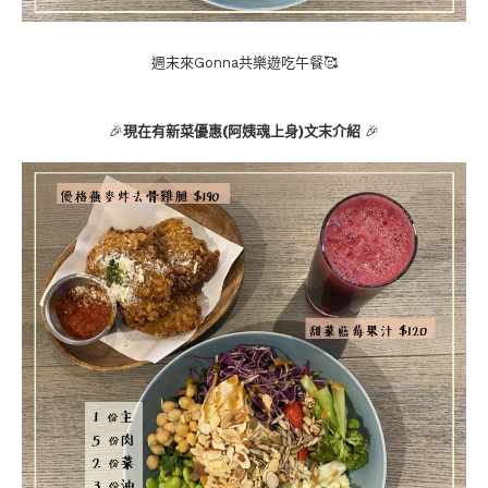
週末來Gonna共樂遊吃午餐🥰
🎉
現在有新菜優惠(阿姨魂上身)文末介紹
🎉