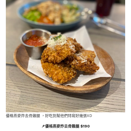
優格燕麥炸去骨雞腿 ，好吃到幫他們特寫好幾張XD
📌優格燕麥炸去骨雞腿 $190