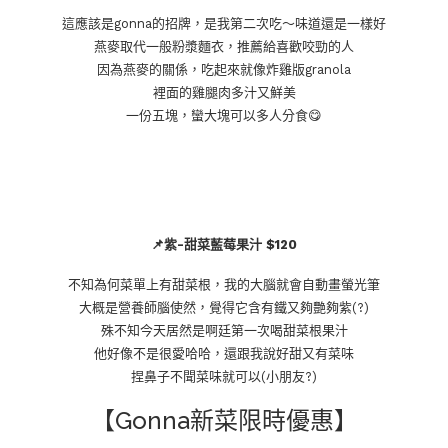
這應該是gonna的招牌，是我第二次吃～味道還是一樣好
燕麥取代一般粉漿麵衣，推薦給喜歡咬勁的人
因為燕麥的關係，吃起來就像炸雞版granola
裡面的雞腿肉多汁又鮮美
一份五塊，蠻大塊可以多人分食😋
📌紫-甜菜藍莓果汁 $120
不知為何菜單上有甜菜根，我的大腦就會自動畫螢光筆
大概是營養師腦使然，覺得它含有鐵又夠艷夠紫(?)
殊不知今天居然是啊廷第一次喝甜菜根果汁
他好像不是很愛哈哈，還跟我說好甜又有菜味
捏鼻子不聞菜味就可以(小朋友?)
【Gonna新菜限時優惠】