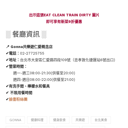
出示這張EAT CLEAN TRAIN DIRTY 圖片
即可享有新菜9折優惠
░ 餐廳資訊 ░
📍 Gonna共樂遊仁愛概念店
✔電話：
02-27725755
✔地址：
台北市大安區仁愛路四段109號（忠孝敦化捷運站6號出口)
✔營業時間：
週一-週三08:00-21:30(供餐至20:00)
週四-週日08:00-22:00(供餐至21:00)
✔有洗手間、檸檬水和餐具
✔ 不限用餐時間
✔
臉書粉絲團
GONNA
健康料理
健身飲食
共樂遊
台北美食