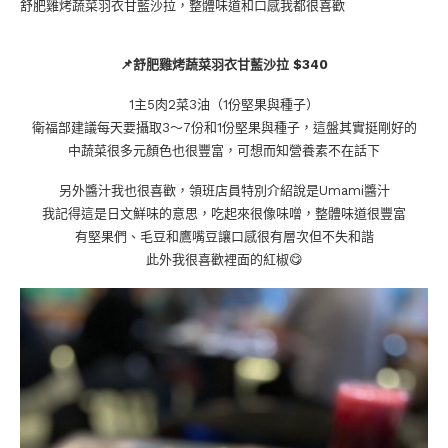
舒肥雞烤蔬菜羽衣甘藍沙拉，整體味道和口感我都很喜歡
📌舒肥雞烤蔬菜羽衣甘藍沙拉 $340
1主5肉2菜3油（1份堅果與種子）
衛福部建議每天要攝取3～7份和1份堅果與種子，這盤其實挺剛好的
中蔬菜很多元顏色也很豐富，可想而知營養素不在話下
另外醬汁我也很喜歡，領班店員特別介紹說是Umami醬汁
我記得這是日文鮮味的意思，吃起來很像味噌，整體味道很豐富
有堅果們、毛豆和鷹嘴豆讓口感很有層次但不失和諧
此外我很喜歡裡面的紅椒😋