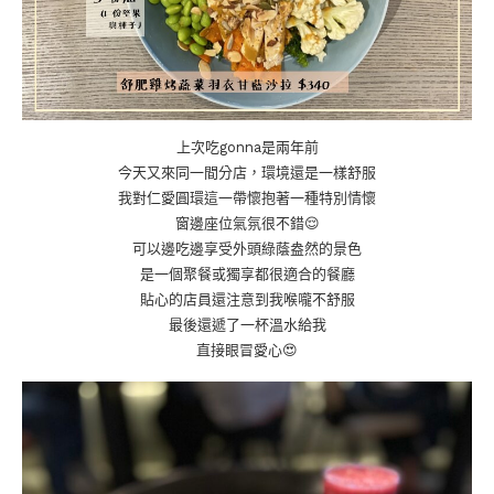
上次吃gonna是兩年前
今天又來同一間分店，環境還是一樣舒服
我對仁愛圓環這一帶懷抱著一種特別情懷
窗邊座位氣氛很不錯😌
可以邊吃邊享受外頭綠蔭盎然的景色
是一個聚餐或獨享都很適合的餐廳
貼心的店員還注意到我喉嚨不舒服
最後還遞了一杯溫水給我
直接眼冒愛心😍