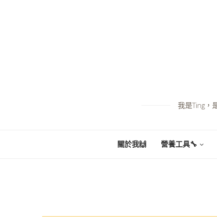
我是Tin
關於我🙌
營養工具🔧