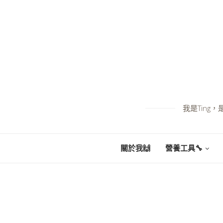
我是Tin
關於我🙌
營養工具🔧