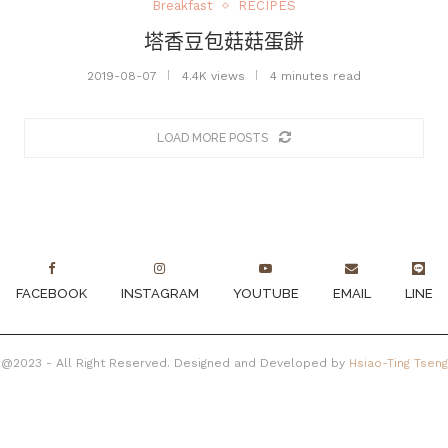
Breakfast
RECIPES
塔香豆包菇菇蛋餅
2019-08-07
4.4K views
4 minutes read
LOAD MORE POSTS
FACEBOOK
INSTAGRAM
YOUTUBE
EMAIL
LINE
@2023 - All Right Reserved. Designed and Developed by
Hsiao-Ting Tseng