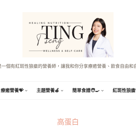
g，是一個有紅斑性狼瘡的營養師，讓我和你分享療癒營養、飲食自由和
療癒營養💝
主題營養🍎
簡單食譜🧑‍🍳
紅斑性狼瘡
高蛋白