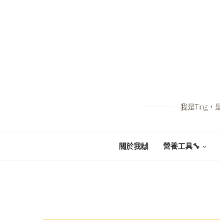
我是Tin
關於我🙌
營養工具🔧