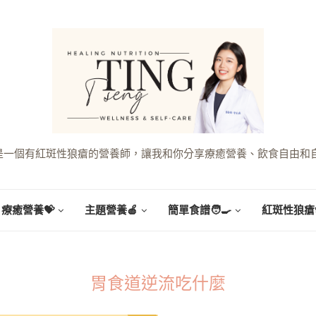
g，是一個有紅斑性狼瘡的營養師，讓我和你分享療癒營養、飲食自由和
療癒營養💝
主題營養🍎
簡單食譜🧑‍🍳
紅斑性狼瘡
胃食道逆流吃什麼