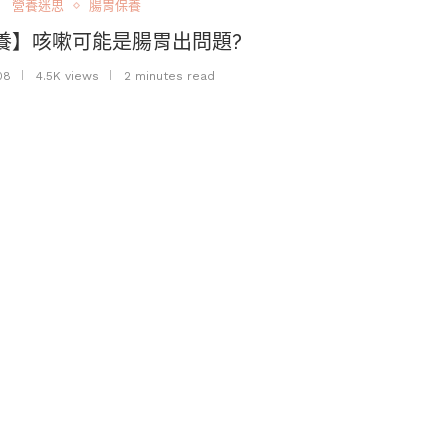
營養迷思
腸胃保養
養】咳嗽可能是腸胃出問題?
08
4.5K views
2 minutes read