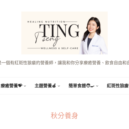
g，是一個有紅斑性狼瘡的營養師，讓我和你分享療癒營養、飲食自由和
療癒營養💝
主題營養🍎
簡單食譜🧑‍🍳
紅斑性狼瘡
秋分養身