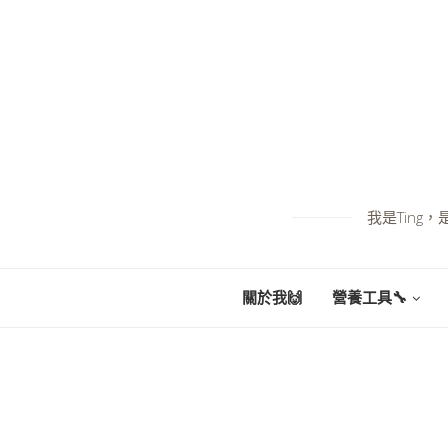
我是Tin
關於我🙌
營養工具🔧