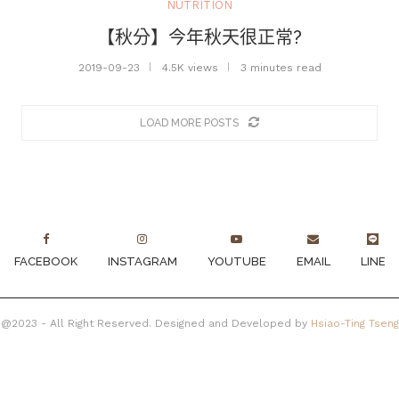
NUTRITION
【秋分】今年秋天很正常?
2019-09-23
4.5K views
3 minutes read
LOAD MORE POSTS
FACEBOOK
INSTAGRAM
YOUTUBE
EMAIL
LINE
@2023 - All Right Reserved. Designed and Developed by
Hsiao-Ting Tseng