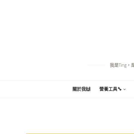
我是Tin
關於我🙌
營養工具🔧