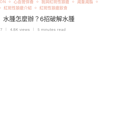
ION
心血管保養
我與紅斑性狼瘡
減重減脂
紅斑性狼瘡介紹
紅斑性狼瘡飲食
s】水腫怎麼辦？6招破解水腫
17
4.8K views
5 minutes read