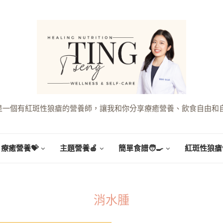
g，是一個有紅斑性狼瘡的營養師，讓我和你分享療癒營養、飲食自由和
療癒營養💝
主題營養🍎
簡單食譜🧑‍🍳
紅斑性狼瘡
消水腫