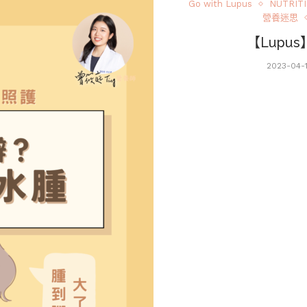
Go with Lupus
NUTRIT
營養迷思
【Lupu
2023-04-